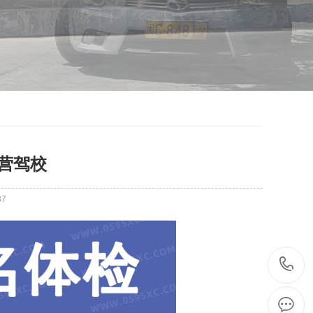
营驾校
37